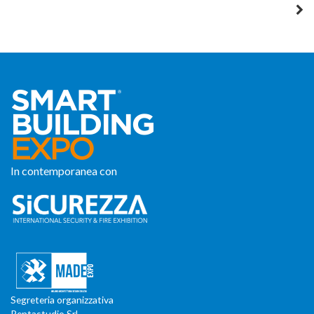
In contemporanea con
Segreteria organizzativa
Pentastudio Srl