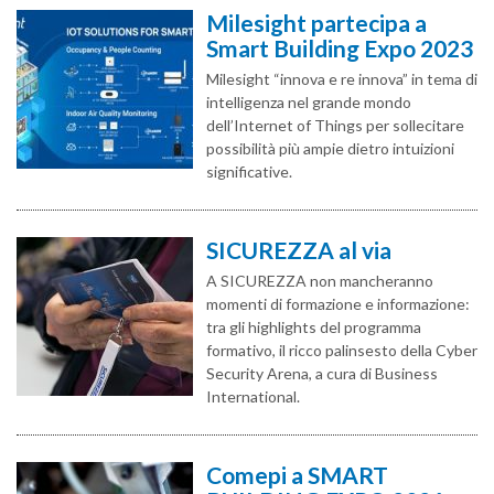
Milesight partecipa a
Smart Building Expo 2023
Milesight “innova e re innova” in tema di
intelligenza nel grande mondo
dell’Internet of Things per sollecitare
possibilità più ampie dietro intuizioni
significative.
SICUREZZA al via
A SICUREZZA non mancheranno
momenti di formazione e informazione:
tra gli highlights del programma
formativo, il ricco palinsesto della Cyber
Security Arena, a cura di Business
International.
Comepi a SMART