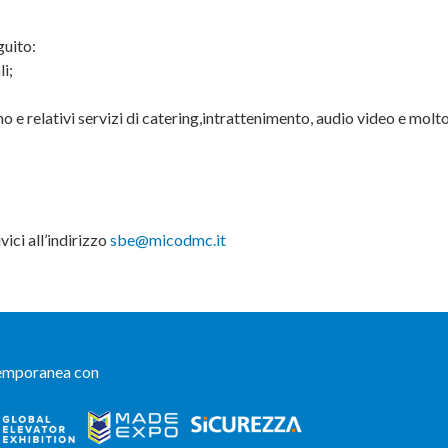
guito:
i;
 e relativi servizi di catering,intrattenimento, audio video e molto
vici all’indirizzo
sbe@micodmc.it
emporanea con