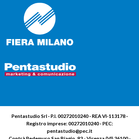
Pentastudio Srl · P.I. 00272010240 · REA VI-113178 ·
Registro imprese: 00272010240 · PEC:
pentastudio@pec.it
Contrà Pedemuro San Biagio, 83 - Vicenza (VI) 36100 ·