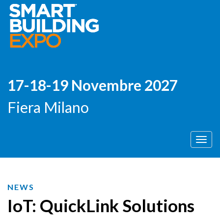
17-18-19 Novembre 2027
Fiera Milano
Men
NEWS
IoT: QuickLink Solutions