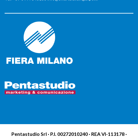
Pentastudio Srl · P.I. 00272010240 · REA VI-113178 ·